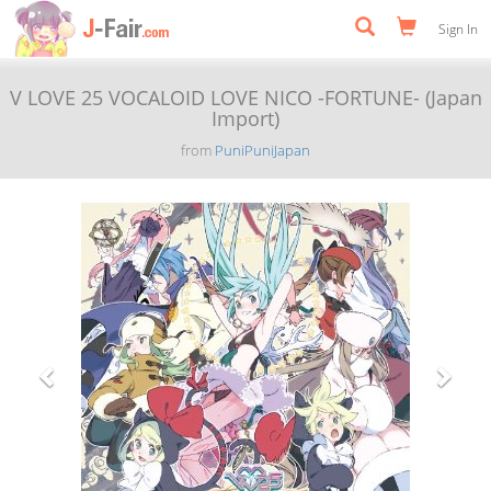
Sign In
V LOVE 25 VOCALOID LOVE NICO -FORTUNE- (Japan
Import)
from
PuniPuniJapan
Previous
Next