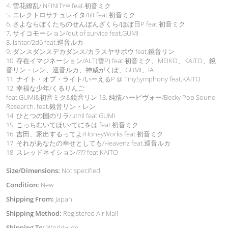
4. 雪花繚乱/INFINITY∞ feat.初音ミク
5. エレクトロサチュレイタ/tilt feat.初音ミク
6. さよならぼくたちのせんぼんざくら/ほぼ日P feat.初音ミク
7. サイコモーション/out of survice feat.GUMI
8. Ishtar/2d6 feat.巡音ルカ
9. ダンスダンスデカダンス/カラスヤサボウ feat.鏡音リン
10. 存在イマジネーション/ALT(蕾P) feat.初音ミク、MEIKO、KAITO、鏡
音リン・レン、巡音ルカ、神威がくぽ、GUMI、IA
11. ナイト・オブ・ライト/いーえるP @ TinySymphony feat.KAITO
12. 幸福な少年/くるりんご
feat.GUMI&初音ミク&鏡音リン 13. 純情ハービヴォー/Becky Pop Sound
Research. feat.鏡音リン・レン
14. ひとつの国のリラ/utml feat.GUMI
15. こっちむいてほい/てにをは feat.初音ミク
16. 吉田、家出するってよ/HoneyWorks feat.初音ミク
17. それがあなたの幸せとしても/Heavenz feat.巡音ルカ
18. スレッドネイション/??? feat.KAITO
Size/Dimensions:
Not specified
Condition:
New
Shipping From:
Japan
Shipping Method:
Registered Air Mail
Shipping To:
Worldwide