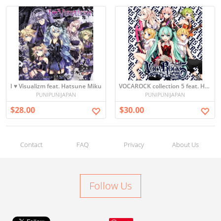
I ♥ Visualizm feat. Hatsune Miku
VOCAROCK collection 5 feat. Hatsune Miku
PUNIPUNIJAPAN
PUNIPUNIJAPAN
$28.00
$30.00
Contact
FAQ
Privacy
About Us
Follow Us