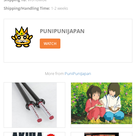
Shipping/Handling Time:
1-2 weeks
PUNIPUNIJAPAN
WATCH
More from
PuniPuniJapan