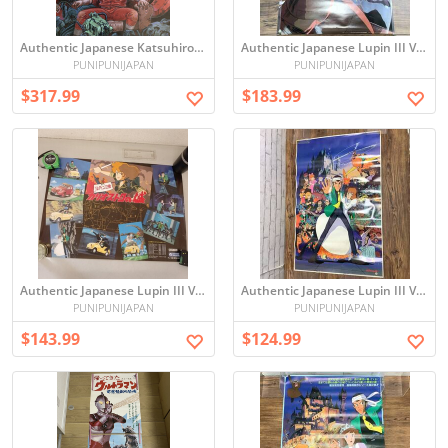
Authentic Japanese Katsuhiro Otomo Vintage Poster (アキラ AKIRA ロシア版ポスター 大友克洋)
Authentic Japanese Lupin III Vintage Poster - period original (6033 【当時物】 ルパン三世 さらば愛しきルパンよ B2ポスター モンキー・パンチ ANIMEC アニメック ポスター アニメグッズ)
PUNIPUNIJAPAN
PUNIPUNIJAPAN
$317.99
$183.99
Authentic Japanese Lupin III Vintage Poster - period original (管理番号3-2422 ルパン三世 カリオストロの城 ポスター 当時物 販促ポスター 巻き癖あり A2)
Authentic Japanese Lupin III Vintage Poster - period original (6035 【当時物】 ルパン三世 カリオストロの城 ポスター 宮崎駿 モンキー・パンチ 映画ポスター アニメグッズ)
PUNIPUNIJAPAN
PUNIPUNIJAPAN
$143.99
$124.99