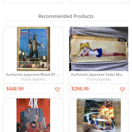
Recommended Products
Authentic Japanese Movie B1 Period Original Vintage Poster - Request to Buy
Authentic Japanese Sailor Moon Vintage Poster - period original (当時物 長期保管品 美少女戦士セーラームーンR 月野うさぎ 等身大ポスター 168×72cm 超特大 全身)
PUNIPUNIJAPAN
PUNIPUNIJAPAN
$448.99
$298.99