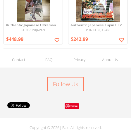
Authentic Japanese Ultraman B2 Period Original Vintage Poster - Request to Buy
Authentic Japanese Lupin III Vintage Poster - period original (6037 【当時物】 劇場版ルパン三世 カリオストロの城 B2ポスター 宮崎駿 モンキー・パンチ 映画ポスター アニメグッズ)
PUNIPUNIJAPAN
PUNIPUNIJAPAN
$448.99
$242.99
Contact
FAQ
Privacy
About Us
Follow Us
Save
Copyright © 2026 J-Fair. All rights reserved.