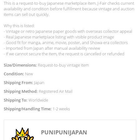
This is a request-to-buy Japanese marketplace item. J-Fair checks current
availability and condition before fulfillment because vintage and auction
items can sell out quickly.
Why this is listed:
- Vintage or retro Japanese paper goods with overseas collector appeal
- Real Japanese marketplace listing with visible product image
- Good fit for manga, anime, movie, poster, and Showa-era collectors
- Imported from Japan after manual availability review
- If we cannot secure the item, the request is cancelled or refunded
Size/Dimensions:
Request-to-buy vintage item
Condition:
New
Shipping From:
Japan
Shipping Method:
Registered Air Mail
Shipping To:
Worldwide
Shipping/Handling Time:
1-2 weeks
PUNIPUNIJAPAN