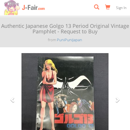
Sign In
Authentic Japanese Golgo 13 Period Original Vintage
Pamphlet - Request to Buy
from
PuniPuniJapan
Previous
Next