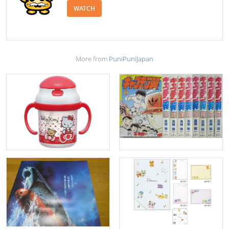
WATCH
More from
PuniPuniJapan