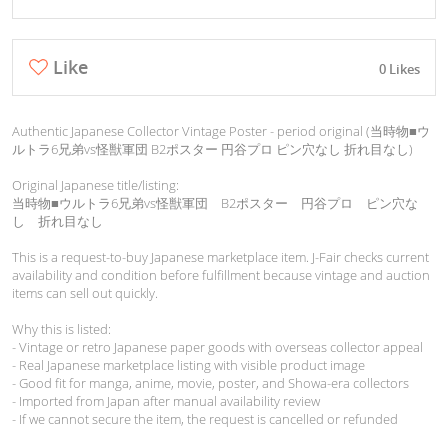
Like
0 Likes
Authentic Japanese Collector Vintage Poster - period original (当時物■ウ
ルトラ6兄弟vs怪獣軍団 B2ポスター 円谷プロ ピン穴なし 折れ目なし)
Original Japanese title/listing:
当時物■ウルトラ6兄弟vs怪獣軍団 B2ポスター 円谷プロ ピン穴な
し 折れ目なし
This is a request-to-buy Japanese marketplace item. J-Fair checks current
availability and condition before fulfillment because vintage and auction
items can sell out quickly.
Why this is listed:
- Vintage or retro Japanese paper goods with overseas collector appeal
- Real Japanese marketplace listing with visible product image
- Good fit for manga, anime, movie, poster, and Showa-era collectors
- Imported from Japan after manual availability review
- If we cannot secure the item, the request is cancelled or refunded