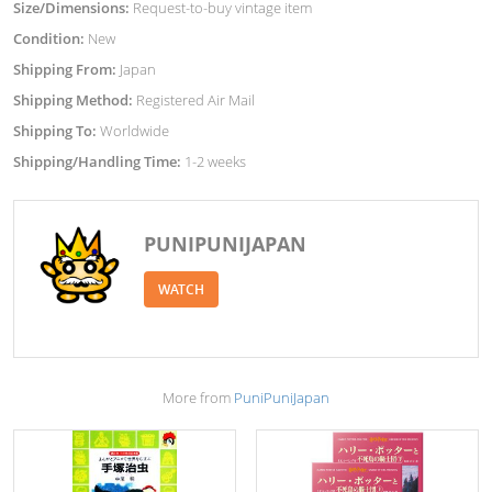
Size/Dimensions:
Request-to-buy vintage item
Condition:
New
Shipping From:
Japan
Shipping Method:
Registered Air Mail
Shipping To:
Worldwide
Shipping/Handling Time:
1-2 weeks
PUNIPUNIJAPAN
WATCH
More from
PuniPuniJapan