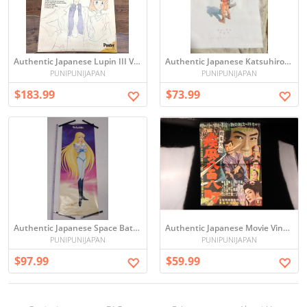
Authentic Japanese Lupin III Vintage Poster - period original (6039 【当時物】 ルパン三世 カリオストロの城 B2ポスター LUPIN THE 3RD CHATEAU DE CALIOSTRO 宮崎駿 モンキー・パンチ)
Authentic Japanese Katsuhiro Otomo Vintage Poster (大友克洋 アキラ 布製ポスター KA玩1 115)
PUNIPUNIJAPAN
PUNIPUNIJAPAN
$183.99
$73.99
Authentic Japanese Space Battleship Yamato Vintage Poster - period original ([L管12]ポスター 宇宙戦艦ヤマト ヤマトよ永遠に ポスター 松本零士 サーシャ 西崎義展 当時物 アニメ)
Authentic Japanese Movie Vintage Poster - Showa-era, period original, Toho ([URA]昭和レトロ/映画ポスター/鞍馬天狗 疾風八百八町/約70cm×50.5cm/4-6-45 (検索)骨董/映画/ポスター/レトロ/当時物/東宝)
PUNIPUNIJAPAN
PUNIPUNIJAPAN
$97.99
$59.99