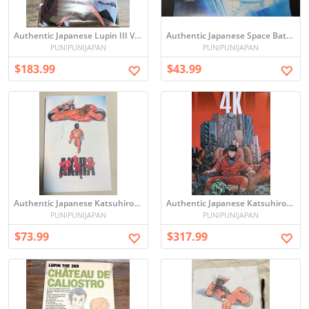
Authentic Japanese Lupin III Vintage Poster - period original (6033 【当時物】 ルパン三世 さらば愛しきルパンよ B2ポスター モンキー・パンチ ANIMEC アニメック ポスター アニメグッズ)
Authentic Japanese Space Battleship Yamato Vintage Poster - period original (yuk-4271（当時物）宇宙戦艦ヤマト・ポスター（未使用品）「アクエリアス」完結編（B）即決)
PUNIPUNIJAPAN
PUNIPUNIJAPAN
$183.99
$43.99
Authentic Japanese Katsuhiro Otomo Vintage Poster (大友克洋 アキラ ポスター KA玩1 36)
Authentic Japanese Katsuhiro Otomo Vintage Poster (アキラ AKIRA ロシア版ポスター 大友克洋)
PUNIPUNIJAPAN
PUNIPUNIJAPAN
$73.99
$317.99