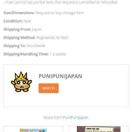
- If we cannot secure the item, the request is cancelled or refunded
Size/Dimensions:
Request-to-buy vintage item
Condition:
New
Shipping From:
Japan
Shipping Method:
Registered Air Mail
Shipping To:
Worldwide
Shipping/Handling Time:
1-2 weeks
PUNIPUNIJAPAN
WATCH
More from
PuniPuniJapan