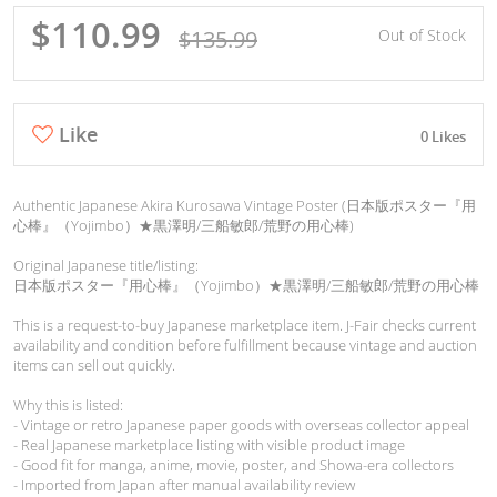
$110.99
$135.99
Out of Stock
Like
0 Likes
Authentic Japanese Akira Kurosawa Vintage Poster (日本版ポスター『用
心棒』（Yojimbo）★黒澤明/三船敏郎/荒野の用心棒)
Original Japanese title/listing:
日本版ポスター『用心棒』（Yojimbo）★黒澤明/三船敏郎/荒野の用心棒
This is a request-to-buy Japanese marketplace item. J-Fair checks current
availability and condition before fulfillment because vintage and auction
items can sell out quickly.
Why this is listed:
- Vintage or retro Japanese paper goods with overseas collector appeal
- Real Japanese marketplace listing with visible product image
- Good fit for manga, anime, movie, poster, and Showa-era collectors
- Imported from Japan after manual availability review