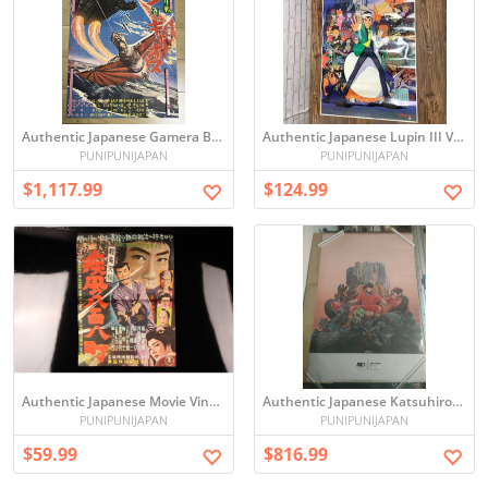
Authentic Japanese Gamera B2 Period Original Vintage Poster - Request to Buy
Authentic Japanese Lupin III Vintage Poster - period original (6035 【当時物】 ルパン三世 カリオストロの城 ポスター 宮崎駿 モンキー・パンチ 映画ポスター アニメグッズ)
PUNIPUNIJAPAN
PUNIPUNIJAPAN
$1,117.99
$124.99
Authentic Japanese Movie Vintage Poster - Showa-era, period original, Toho ([URA]昭和レトロ/映画ポスター/鞍馬天狗 疾風八百八町/約70cm×50.5cm/4-6-45 (検索)骨董/映画/ポスター/レトロ/当時物/東宝)
Authentic Japanese Katsuhiro Otomo Vintage Poster Lot (AKIRA 大友克洋 限定 1000枚 エディション ポスター 約62×93cm 正規品 アニメ レア アキラ tomo Katsuhiro poster vintage)
PUNIPUNIJAPAN
PUNIPUNIJAPAN
$59.99
$816.99