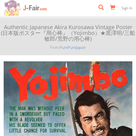
Sign In
Authentic Japanese Akira Kurosawa Vintage Poster
(日本版ポスター『用心棒』（Yojimbo）★黒澤明/三船
敏郎/荒野の用心棒)
from
PuniPuniJapan
Previous
Next