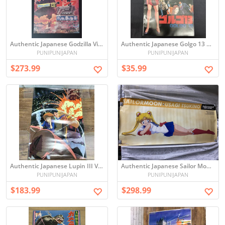
Authentic Japanese Godzilla Vintage Poster - Showa-era, period original (未使用 当時物 キングコング 対 ゴジラ B2 ポスター 1964年 リバイバル版 怪獣 高島忠夫 浜美枝 昭和 レトロ RC-471S/000)
Authentic Japanese Golgo 13 Period Original Vintage Pamphlet - Request to Buy
PUNIPUNIJAPAN
PUNIPUNIJAPAN
$273.99
$35.99
Authentic Japanese Lupin III Vintage Poster - period original (6033 【当時物】 ルパン三世 さらば愛しきルパンよ B2ポスター モンキー・パンチ ANIMEC アニメック ポスター アニメグッズ)
Authentic Japanese Sailor Moon Vintage Poster - period original (当時物 長期保管品 美少女戦士セーラームーンR 月野うさぎ 等身大ポスター 168×72cm 超特大 全身)
PUNIPUNIJAPAN
PUNIPUNIJAPAN
$183.99
$298.99